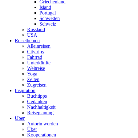
Griechenland
Island
Portugal
Schweden
Schweiz
Russland
USA
Reisethemen
Alleinreisen
Citytrips
Fahrrad
Unterkünfte
Weltreise
Yoga
Zelten
Zugreisen
Inspiration
Buchtipps
Gedanken
Nachhaltigkeit
Reiseplanung
Über
Autorin werden
Über
Kooperationen