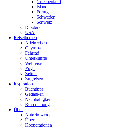
Griechenland
Island
Portugal
Schweden
Schweiz
Russland
USA
Reisethemen
Alleinreisen
Citytrips
Fahrrad
Unterkünfte
Weltreise
Yoga
Zelten
Zugreisen
Inspiration
Buchtipps
Gedanken
Nachhaltigkeit
Reiseplanung
Über
Autorin werden
Über
Kooperationen