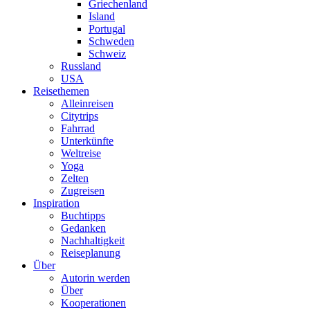
Griechenland
Island
Portugal
Schweden
Schweiz
Russland
USA
Reisethemen
Alleinreisen
Citytrips
Fahrrad
Unterkünfte
Weltreise
Yoga
Zelten
Zugreisen
Inspiration
Buchtipps
Gedanken
Nachhaltigkeit
Reiseplanung
Über
Autorin werden
Über
Kooperationen