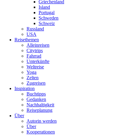
Griechenland
Island
Portugal
Schweden
Schweiz
Russland
USA
Reisethemen
Alleinreisen
Citytrips
Fahrrad
Unterkünfte
Weltreise
Yoga
Zelten
Zugreisen
Inspiration
Buchtipps
Gedanken
Nachhaltigkeit
Reiseplanung
Über
Autorin werden
Über
Kooperationen