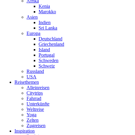
Afrika
Kenia
Marokko
Asien
Indien
Sri Lanka
Europa
Deutschland
Griechenland
Island
Portugal
Schweden
Schweiz
Russland
USA
Reisethemen
Alleinreisen
Citytrips
Fahrrad
Unterkünfte
Weltreise
Yoga
Zelten
Zugreisen
Inspiration