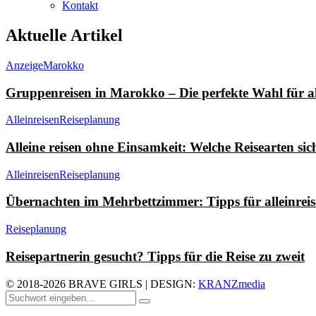
Kontakt
Aktuelle Artikel
Anzeige
Marokko
Gruppenreisen in Marokko – Die perfekte Wahl für al
Alleinreisen
Reiseplanung
Alleine reisen ohne Einsamkeit: Welche Reisearten sic
Alleinreisen
Reiseplanung
Übernachten im Mehrbettzimmer: Tipps für alleinrei
Reiseplanung
Reisepartnerin gesucht? Tipps für die Reise zu zweit
© 2018-2026 BRAVE GIRLS | DESIGN:
KRANZmedia