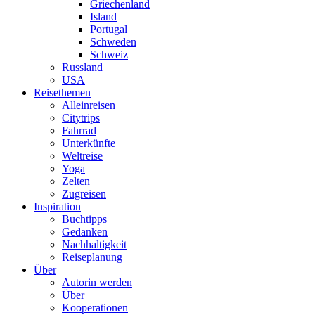
Griechenland
Island
Portugal
Schweden
Schweiz
Russland
USA
Reisethemen
Alleinreisen
Citytrips
Fahrrad
Unterkünfte
Weltreise
Yoga
Zelten
Zugreisen
Inspiration
Buchtipps
Gedanken
Nachhaltigkeit
Reiseplanung
Über
Autorin werden
Über
Kooperationen